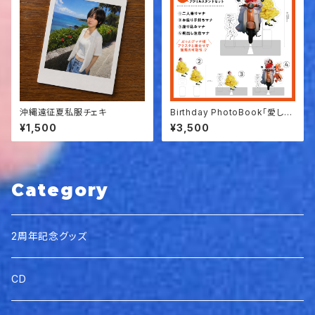
沖縄遠征夏私服チェキ
Birthday PhotoBook「愛して
る？」アクリルスタンドセット
¥1,500
¥3,500
Category
2周年記念グッズ
CD