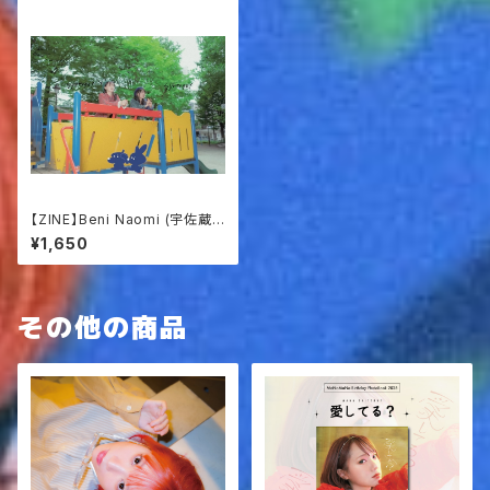
【ZINE】Beni Naomi (宇佐蔵
べに×林奈緒美コラボ) Naomi
¥1,650
Ver.
その他の商品