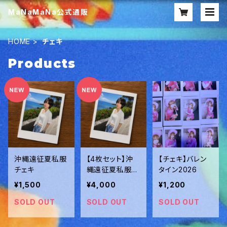
MaNaMaNa公式通販
HOME
チェキ
Products
沖縄遠征夏私服
【4枚セット】沖
【チェキ】バレン
チェキ
縄遠征夏私服チ
タイン2026
ェキ
¥1,500
¥4,000
¥1,200
SOLD OUT
SOLD OUT
SOLD OUT