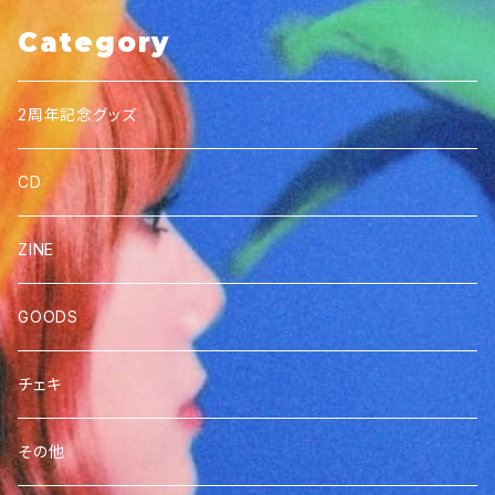
Category
2周年記念グッズ
CD
ZINE
GOODS
チェキ
その他