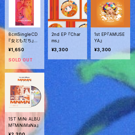
8cmSingleCD
2nd EP 『Char
1st EP『AMUSE
『女ともだち』Ma
ms』
YA』
NaMaNa&usab
¥1,650
¥3,300
¥3,300
eni
SOLD OUT
1ST MiNi ALBU
M『MiNiMaNa』
¥2,200