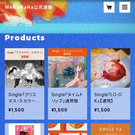
MaNaMaNa公式通販
HOME
CD
Products
Single『クリス
Single『タイムト
Single『LO-O
マス・スカラー』
リップ』通常版
K』【通常】
通常版
¥1,500
¥1,500
¥1,500