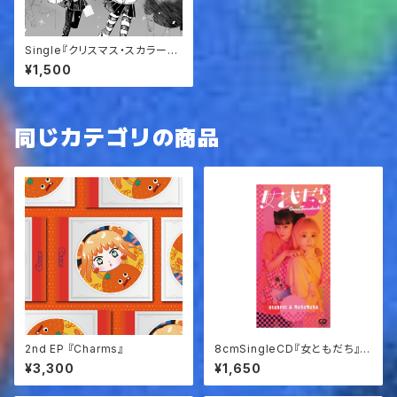
Single『クリスマス・スカラー』
通常版
¥1,500
同じカテゴリの商品
2nd EP 『Charms』
8cmSingleCD『女ともだち』M
aNaMaNa&usabeni
¥3,300
¥1,650