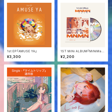
1st EP『AMUSE YA』
1ST MiNi ALBUM『MiNiMaN
a』
¥3,300
¥2,200