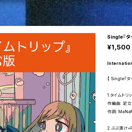
Single
¥1,500
Internatio
【 Single
1.タイムトリ
作編曲: 足立
作詞: MaNa
2.ぶぶ漬け⭐︎R