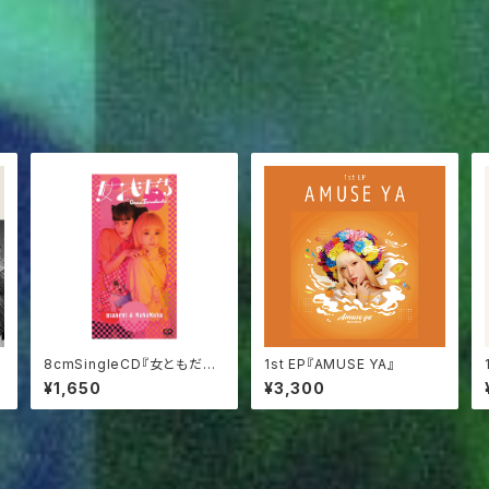
8cmSingleCD『女ともだち』
1st EP『AMUSE YA』
MaNaMaNa&usabeni
¥1,650
¥3,300