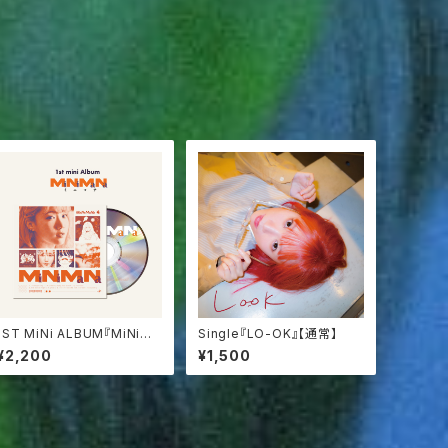
1ST MiNi ALBUM『MiNiMa
Single『LO-OK』【通常】
Na』
¥2,200
¥1,500