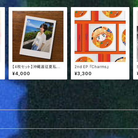
【4枚セット】沖縄遠征夏私服
2nd EP 『Charms』
チェキ
¥4,000
¥3,300