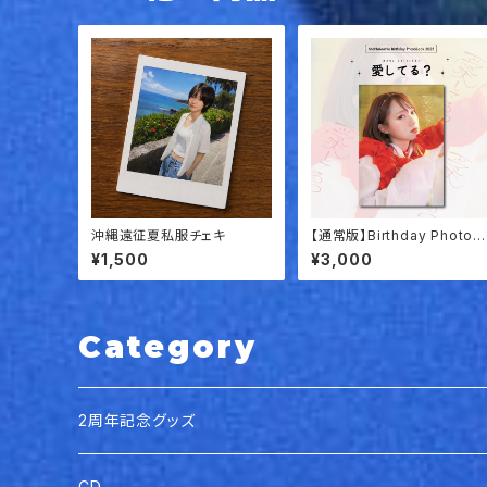
沖縄遠征夏私服チェキ
【通常版】Birthday PhotoB
ook「愛してる？」
¥1,500
¥3,000
Category
2周年記念グッズ
CD