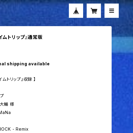
『タイムトリップ』通常版
nal shipping available
『タイムトリップ』収録 】
ップ
大輔 様
MaNa
OCK - Remix