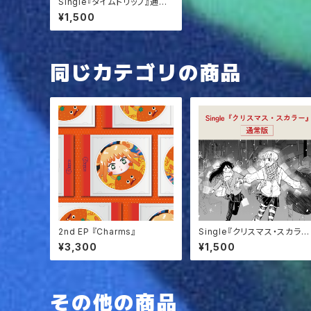
Single『タイムトリップ』通常
版
¥1,500
同じカテゴリの商品
2nd EP 『Charms』
Single『クリスマス・スカラ
ー』通常版
¥3,300
¥1,500
その他の商品