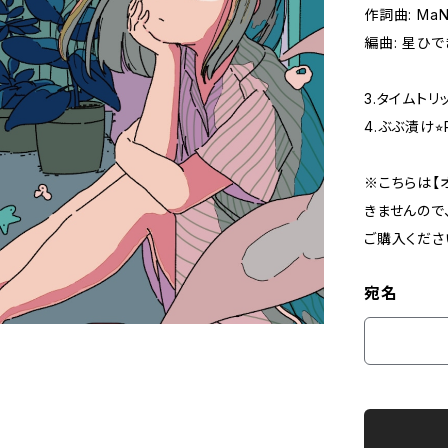
作詞曲: MaN
編曲: 星ひで
3.タイムトリップ
4.ぶぶ漬け⭐︎RO
※こちらは【
きませんので
ご購入くださ
宛名